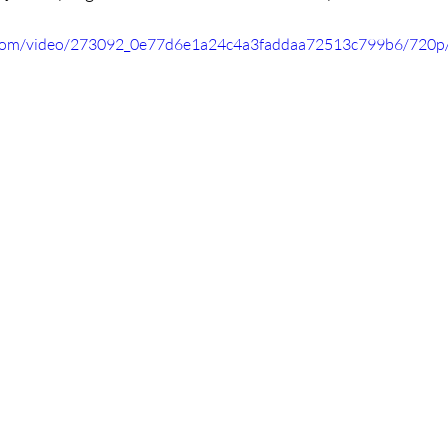
ic.com/video/273092_0e77d6e1a24c4a3faddaa72513c799b6/720p