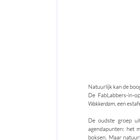
Natuurlijk kan de boog
De FabLabbers-in-op
Wakkerdam
, een estaf
De oudste groep uit
agendapunten: het m
boksen. Maar natuur