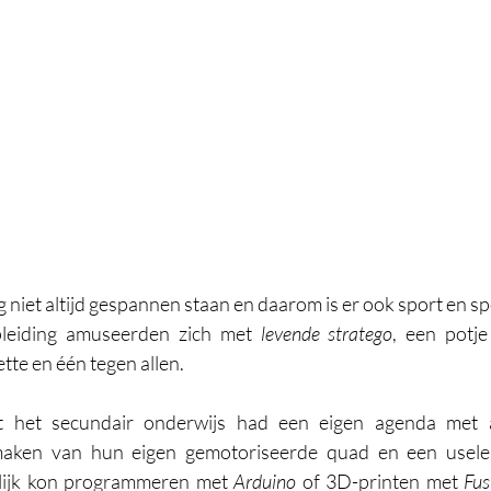
 niet altijd gespannen staan en daarom is er ook sport en sp
leiding amuseerden zich met 
levende stratego
, een potje
ette en één tegen allen. 
 het secundair onderwijs had een eigen agenda met als
aken van hun eigen gemotoriseerde quad en een useless
lijk kon programmeren met 
Arduino
 of 3D-printen met 
Fus