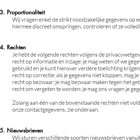
3. Proportionaliteit
Wij vragen enkel de strikt noodzakelijke gegevens op 
hiermee discreet omspringen, controleren of ze volledig
4. Rechten
Je hebt de volgende rechten volgens de privacywetgev
recht op informatie en inzage: je mag weten of we gege
gebruikt en je kunt hierover verdere toelichting krijgen
recht op correctie: als je gegevens niet kloppen, mag 
recht op bezwaar: je mag bezwaar maken tegen het ge
recht om vergeten te worden: je mag ons vragen je geg
Zolang aan één van de bovenstaande rechten niet vold
onze contactgegevens, zie onderaan.
5. Nieuwsbrieven
Wij sturen verschillende soorten nieuwsbrieven vanuit 