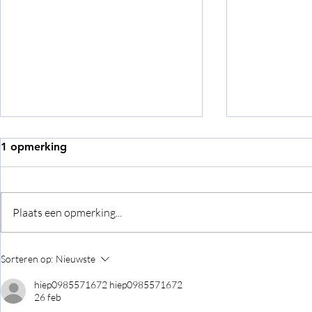
Coronamaatregelen
1 opmerking
zomerkampen 2021
Onze zomerkampen zijn weer in
Top (94)20
aantocht! Door de huidige
Plaats een opmerking...
Coronamaatregelen zal het een
editie zijn die, net als vorig jaar, wat
anders is...
Sorteren op:
Nieuwste
hiep0985571672 hiep0985571672
26 feb