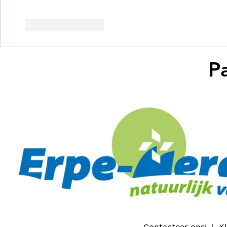
Like
Reageren
P
Contacteer ons!
|
K