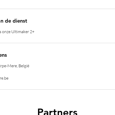
an de dienst
is onze Ultimaker 2+
ens
Erpe-Mere, België
re.be
Partners