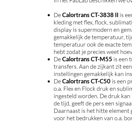
In het FabLab beschikken we ov
De
Calortrans CT-3838 II
is ee
kleding met flex, flock, sublim
display is supermodern en gema
gemakkelijk de temperatuur, tijd
temperatuur ook de exacte tempe
hebt zodat je precies weet hoev
De
Calortrans CT-M55
is een 
transfers. Aan de zijkant zit e
instellingen gemakkelijk kan in
De
Calortrans CT-C50
is een p
o.a. Flex en Flock druk en subli
ingesteld worden. De druk kan
de tijd, geeft de pers een sign
Daarnaast is het hitte element
voor het bedrukken van o.a. bor