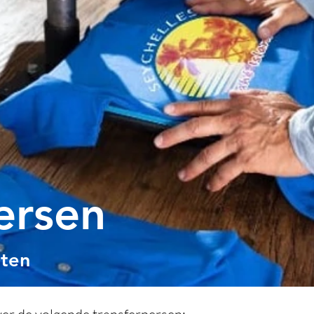
ersen
tten