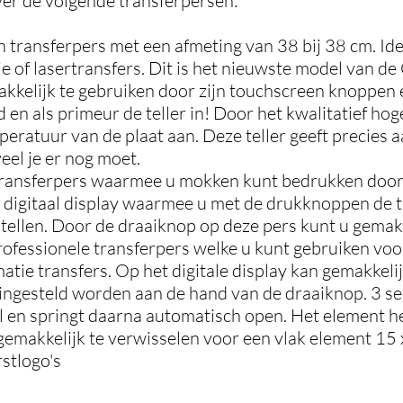
er de volgende transferpersen:
n transferpers met een afmeting van 38 bij 38 cm. Id
atie of lasertransfers. Dit is het nieuwste model van 
kkelijk te gebruiken door zijn touchscreen knoppen e
 en als primeur de teller in! Door het kwalitatief hog
ratuur van de plaat aan. Deze teller geeft precies aa
eel je er nog moet.
transferpers waarmee u mokken kunt bedrukken door
en digitaal display waarmee u met de drukknoppen de 
stellen. Door de draaiknop op deze pers kunt u gemakk
rofessionele transferpers welke u kunt gebruiken vo
matie transfers. Op het digitale display kan gemakkeli
 ingesteld worden aan de hand van de draaiknop. 3 s
aal en springt daarna automatisch open. Het element h
 gemakkelijk te verwisselen voor een vlak element 15
stlogo's