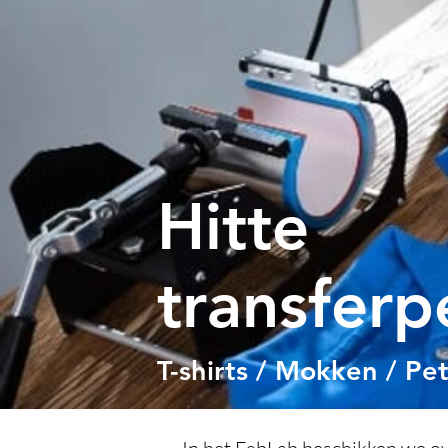
Hitte
transferp
T-shirts / Mokken / Pe